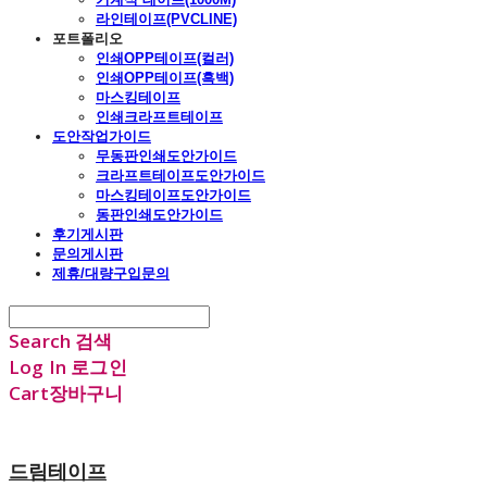
라인테이프(PVCLINE)
포트폴리오
인쇄OPP테이프(컬러)
인쇄OPP테이프(흑백)
마스킹테이프
인쇄크라프트테이프
도안작업가이드
무동판인쇄도안가이드
크라프트테이프도안가이드
마스킹테이프도안가이드
동판인쇄도안가이드
후기게시판
문의게시판
제휴/대량구입문의
Search
검색
Log In
로그인
Cart
장바구니
드림테이프