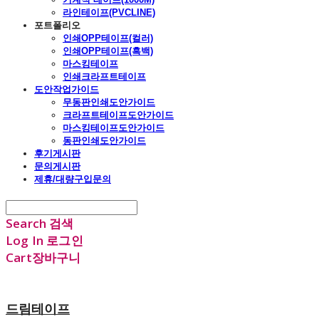
라인테이프(PVCLINE)
포트폴리오
인쇄OPP테이프(컬러)
인쇄OPP테이프(흑백)
마스킹테이프
인쇄크라프트테이프
도안작업가이드
무동판인쇄도안가이드
크라프트테이프도안가이드
마스킹테이프도안가이드
동판인쇄도안가이드
후기게시판
문의게시판
제휴/대량구입문의
Search
검색
Log In
로그인
Cart
장바구니
드림테이프