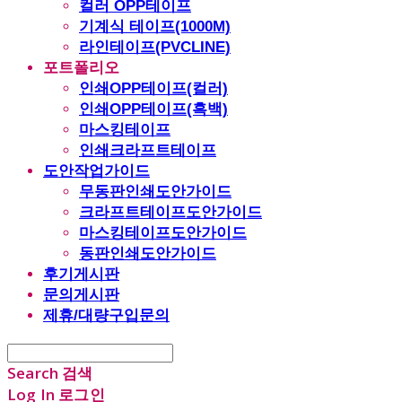
컬러 OPP테이프
기계식 테이프(1000M)
라인테이프(PVCLINE)
포트폴리오
인쇄OPP테이프(컬러)
인쇄OPP테이프(흑백)
마스킹테이프
인쇄크라프트테이프
도안작업가이드
무동판인쇄도안가이드
크라프트테이프도안가이드
마스킹테이프도안가이드
동판인쇄도안가이드
후기게시판
문의게시판
제휴/대량구입문의
Search
검색
Log In
로그인