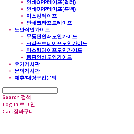
인쇄OPP테이프(컬러)
인쇄OPP테이프(흑백)
마스킹테이프
인쇄크라프트테이프
도안작업가이드
무동판인쇄도안가이드
크라프트테이프도안가이드
마스킹테이프도안가이드
동판인쇄도안가이드
후기게시판
문의게시판
제휴/대량구입문의
Search
검색
Log In
로그인
Cart
장바구니