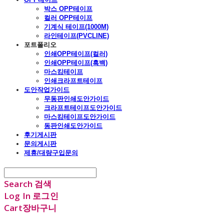
박스 OPP테이프
컬러 OPP테이프
기계식 테이프(1000M)
라인테이프(PVCLINE)
포트폴리오
인쇄OPP테이프(컬러)
인쇄OPP테이프(흑백)
마스킹테이프
인쇄크라프트테이프
도안작업가이드
무동판인쇄도안가이드
크라프트테이프도안가이드
마스킹테이프도안가이드
동판인쇄도안가이드
후기게시판
문의게시판
제휴/대량구입문의
Search
검색
Log In
로그인
Cart
장바구니