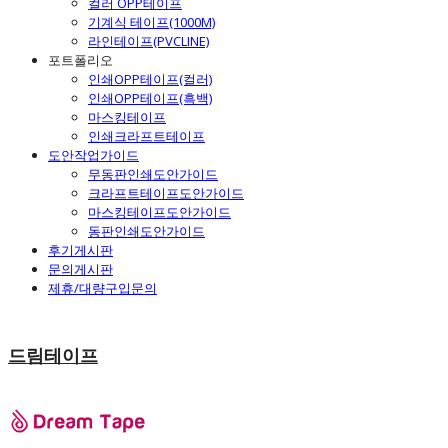
컬러 OPP테이프
기계식 테이프(1000M)
라인테이프(PVCLINE)
포트폴리오
인쇄OPP테이프(컬러)
인쇄OPP테이프(흑백)
마스킹테이프
인쇄크라프트테이프
도안작업가이드
무동판인쇄도안가이드
크라프트테이프도안가이드
마스킹테이프도안가이드
동판인쇄도안가이드
후기게시판
문의게시판
제휴/대량구입문의
드림테이프