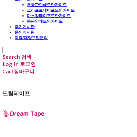
무동판인쇄도안가이드
크라프트테이프도안가이드
마스킹테이프도안가이드
동판인쇄도안가이드
후기게시판
문의게시판
제휴/대량구입문의
Search
검색
Log In
로그인
Cart
장바구니
드림테이프