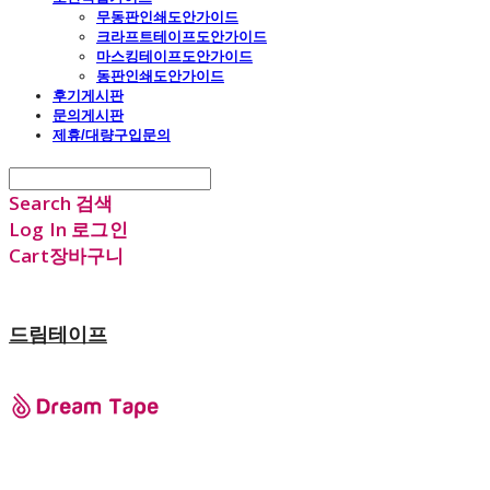
무동판인쇄도안가이드
크라프트테이프도안가이드
마스킹테이프도안가이드
동판인쇄도안가이드
후기게시판
문의게시판
제휴/대량구입문의
Search
검색
Log In
로그인
Cart
장바구니
드림테이프