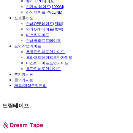
컬러 OPP테이프
기계식 테이프(1000M)
라인테이프(PVCLINE)
포트폴리오
인쇄OPP테이프(컬러)
인쇄OPP테이프(흑백)
마스킹테이프
인쇄크라프트테이프
도안작업가이드
무동판인쇄도안가이드
크라프트테이프도안가이드
마스킹테이프도안가이드
동판인쇄도안가이드
후기게시판
문의게시판
제휴/대량구입문의
드림테이프