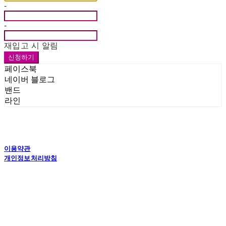
-
-
재입고 시 알림
신청하기
페이스북
네이버 블로그
밴드
라인
이용약관
개인정보처리방침
사업자정보확인
상호: 드림인더스(주) | 대표: 김한신 외 1명 | 개인정보관리책임자: 김한신 | 전화: 031-
8007-6200 | 이메일: dreampkg@naver.com
주소: 화성공장 : 경기도 화성시 향남읍 서봉로 538-6 , 수원사무소 : 경기도 수원시 권
선구 오목천로 152번길 40(벤처밸리) 1002호 | 사업자등록번호:
486-87-01086
| 통신