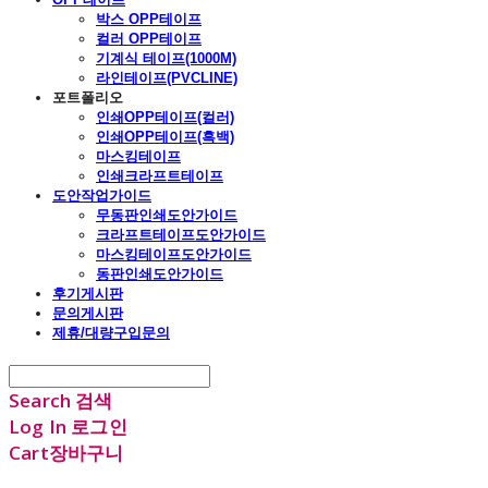
박스 OPP테이프
컬러 OPP테이프
기계식 테이프(1000M)
라인테이프(PVCLINE)
포트폴리오
인쇄OPP테이프(컬러)
인쇄OPP테이프(흑백)
마스킹테이프
인쇄크라프트테이프
도안작업가이드
무동판인쇄도안가이드
크라프트테이프도안가이드
마스킹테이프도안가이드
동판인쇄도안가이드
후기게시판
문의게시판
제휴/대량구입문의
Search
검색
Log In
로그인
Cart
장바구니