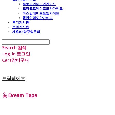
무동판인쇄도안가이드
크라프트테이프도안가이드
마스킹테이프도안가이드
동판인쇄도안가이드
후기게시판
문의게시판
제휴/대량구입문의
Search
검색
Log In
로그인
Cart
장바구니
드림테이프