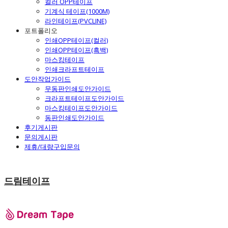
컬러 OPP테이프
기계식 테이프(1000M)
라인테이프(PVCLINE)
포트폴리오
인쇄OPP테이프(컬러)
인쇄OPP테이프(흑백)
마스킹테이프
인쇄크라프트테이프
도안작업가이드
무동판인쇄도안가이드
크라프트테이프도안가이드
마스킹테이프도안가이드
동판인쇄도안가이드
후기게시판
문의게시판
제휴/대량구입문의
드림테이프