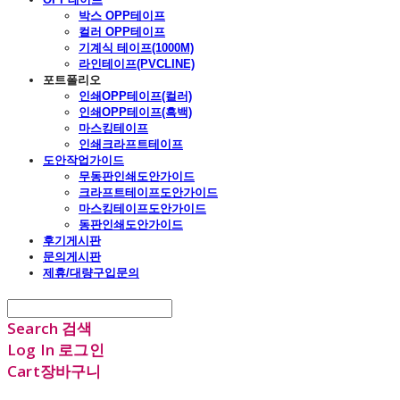
박스 OPP테이프
컬러 OPP테이프
기계식 테이프(1000M)
라인테이프(PVCLINE)
포트폴리오
인쇄OPP테이프(컬러)
인쇄OPP테이프(흑백)
마스킹테이프
인쇄크라프트테이프
도안작업가이드
무동판인쇄도안가이드
크라프트테이프도안가이드
마스킹테이프도안가이드
동판인쇄도안가이드
후기게시판
문의게시판
제휴/대량구입문의
Search
검색
Log In
로그인
Cart
장바구니