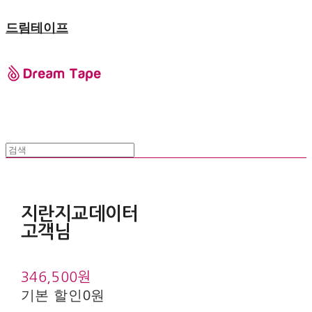
드림테이프
지란지교데이터
고객님
346,500원
기본 할인
0원