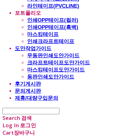
라인테이프(PVCLINE)
포트폴리오
인쇄OPP테이프(컬러)
인쇄OPP테이프(흑백)
마스킹테이프
인쇄크라프트테이프
도안작업가이드
무동판인쇄도안가이드
크라프트테이프도안가이드
마스킹테이프도안가이드
동판인쇄도안가이드
후기게시판
문의게시판
제휴/대량구입문의
Search
검색
Log In
로그인
Cart
장바구니