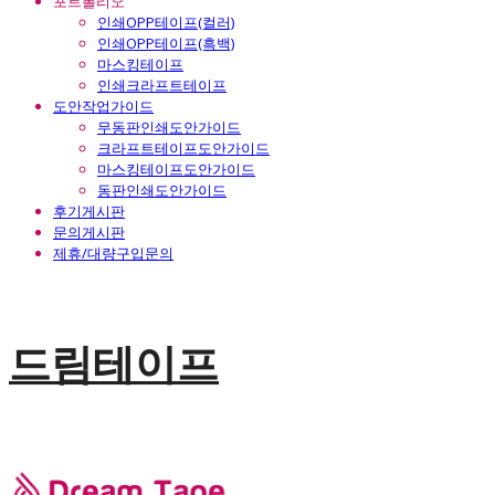
포트폴리오
인쇄OPP테이프(컬러)
인쇄OPP테이프(흑백)
마스킹테이프
인쇄크라프트테이프
도안작업가이드
무동판인쇄도안가이드
크라프트테이프도안가이드
마스킹테이프도안가이드
동판인쇄도안가이드
후기게시판
문의게시판
제휴/대량구입문의
드림테이프