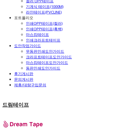
컬러 OPP테이프
기계식 테이프(1000M)
라인테이프(PVCLINE)
포트폴리오
인쇄OPP테이프(컬러)
인쇄OPP테이프(흑백)
마스킹테이프
인쇄크라프트테이프
도안작업가이드
무동판인쇄도안가이드
크라프트테이프도안가이드
마스킹테이프도안가이드
동판인쇄도안가이드
후기게시판
문의게시판
제휴/대량구입문의
드림테이프