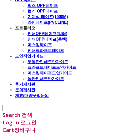
박스 OPP테이프
컬러 OPP테이프
기계식 테이프(1000M)
라인테이프(PVCLINE)
포트폴리오
인쇄OPP테이프(컬러)
인쇄OPP테이프(흑백)
마스킹테이프
인쇄크라프트테이프
도안작업가이드
무동판인쇄도안가이드
크라프트테이프도안가이드
마스킹테이프도안가이드
동판인쇄도안가이드
후기게시판
문의게시판
제휴/대량구입문의
Search
검색
Log In
로그인
Cart
장바구니