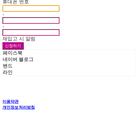
휴대폰 번호
-
-
재입고 시 알림
신청하기
페이스북
네이버 블로그
밴드
라인
이용약관
개인정보처리방침
사업자정보확인
상호: 드림인더스(주) | 대표: 김한신 외 1명 | 개인정보관리책임자: 김한신 | 전화: 031-
8007-6200 | 이메일: dreampkg@naver.com