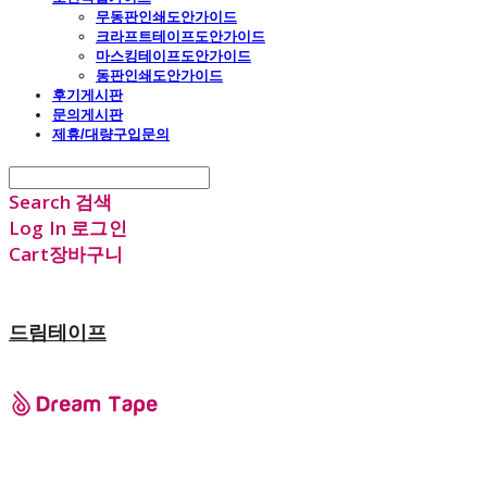
무동판인쇄도안가이드
크라프트테이프도안가이드
마스킹테이프도안가이드
동판인쇄도안가이드
후기게시판
문의게시판
제휴/대량구입문의
Search
검색
Log In
로그인
Cart
장바구니
드림테이프