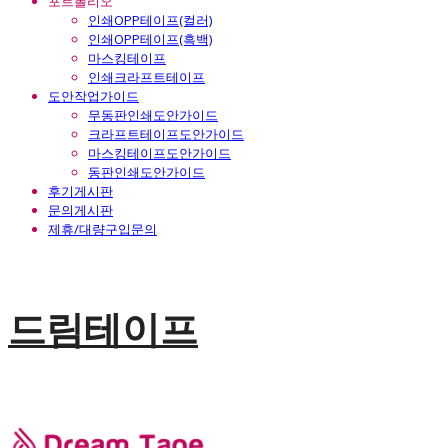
포트폴리오
인쇄OPP테이프(컬러)
인쇄OPP테이프(흑백)
마스킹테이프
인쇄크라프트테이프
도안작업가이드
무동판인쇄도안가이드
크라프트테이프도안가이드
마스킹테이프도안가이드
동판인쇄도안가이드
후기게시판
문의게시판
제휴/대량구입문의
드림테이프