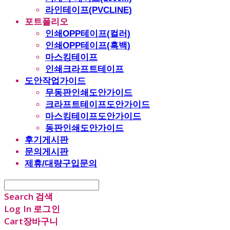
라인테이프(PVCLINE)
포트폴리오
인쇄OPP테이프(컬러)
인쇄OPP테이프(흑백)
마스킹테이프
인쇄크라프트테이프
도안작업가이드
무동판인쇄도안가이드
크라프트테이프도안가이드
마스킹테이프도안가이드
동판인쇄도안가이드
후기게시판
문의게시판
제휴/대량구입문의
Search
검색
Log In
로그인
Cart
장바구니