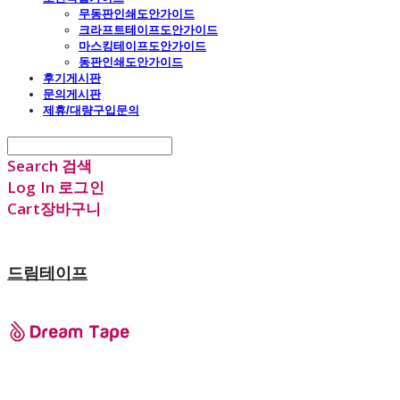
무동판인쇄도안가이드
크라프트테이프도안가이드
마스킹테이프도안가이드
동판인쇄도안가이드
후기게시판
문의게시판
제휴/대량구입문의
Search
검색
Log In
로그인
Cart
장바구니
드림테이프