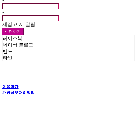
-
-
재입고 시 알림
신청하기
페이스북
네이버 블로그
밴드
라인
이용약관
개인정보처리방침
사업자정보확인
상호: 드림인더스(주) | 대표: 김한신 외 1명 | 개인정보관리책임자: 김한신 | 전화: 031-
8007-6200 | 이메일: dreampkg@naver.com
주소: 화성공장 : 경기도 화성시 향남읍 서봉로 538-6 , 수원사무소 : 경기도 수원시 권
선구 오목천로 152번길 40(벤처밸리) 1002호 | 사업자등록번호:
486-87-01086
| 통신