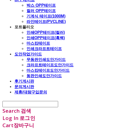
박스 OPP테이프
컬러 OPP테이프
기계식 테이프(1000M)
라인테이프(PVCLINE)
포트폴리오
인쇄OPP테이프(컬러)
인쇄OPP테이프(흑백)
마스킹테이프
인쇄크라프트테이프
도안작업가이드
무동판인쇄도안가이드
크라프트테이프도안가이드
마스킹테이프도안가이드
동판인쇄도안가이드
후기게시판
문의게시판
제휴/대량구입문의
Search
검색
Log In
로그인
Cart
장바구니