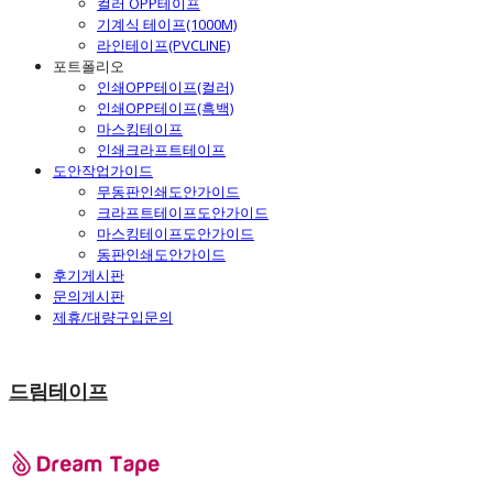
컬러 OPP테이프
기계식 테이프(1000M)
라인테이프(PVCLINE)
포트폴리오
인쇄OPP테이프(컬러)
인쇄OPP테이프(흑백)
마스킹테이프
인쇄크라프트테이프
도안작업가이드
무동판인쇄도안가이드
크라프트테이프도안가이드
마스킹테이프도안가이드
동판인쇄도안가이드
후기게시판
문의게시판
제휴/대량구입문의
드림테이프