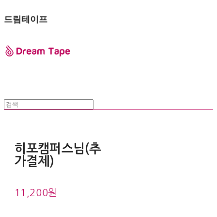
드림테이프
히포캠퍼스님(추
가결제)
11,200원