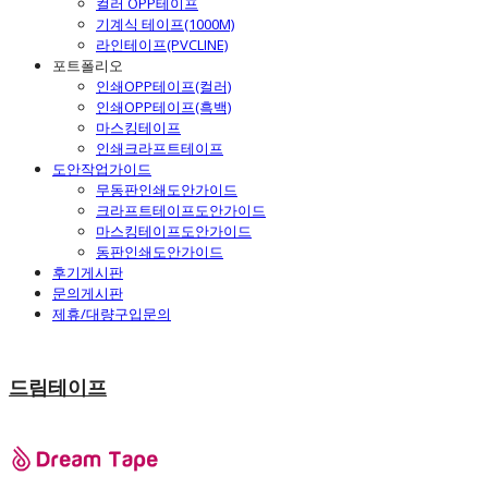
컬러 OPP테이프
기계식 테이프(1000M)
라인테이프(PVCLINE)
포트폴리오
인쇄OPP테이프(컬러)
인쇄OPP테이프(흑백)
마스킹테이프
인쇄크라프트테이프
도안작업가이드
무동판인쇄도안가이드
크라프트테이프도안가이드
마스킹테이프도안가이드
동판인쇄도안가이드
후기게시판
문의게시판
제휴/대량구입문의
드림테이프