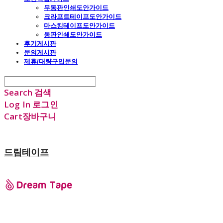
무동판인쇄도안가이드
크라프트테이프도안가이드
마스킹테이프도안가이드
동판인쇄도안가이드
후기게시판
문의게시판
제휴/대량구입문의
Search
검색
Log In
로그인
Cart
장바구니
드림테이프