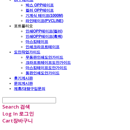
박스 OPP테이프
컬러 OPP테이프
기계식 테이프(1000M)
라인테이프(PVCLINE)
포트폴리오
인쇄OPP테이프(컬러)
인쇄OPP테이프(흑백)
마스킹테이프
인쇄크라프트테이프
도안작업가이드
무동판인쇄도안가이드
크라프트테이프도안가이드
마스킹테이프도안가이드
동판인쇄도안가이드
후기게시판
문의게시판
제휴/대량구입문의
Search
검색
Log In
로그인
Cart
장바구니